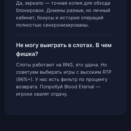
Да, зеркало — точная копия для обхода
блокировок. Домены разные, но личный
кабинет, бонусы и история операций
полностью синхронизированы.
Не могу выиграть в слотах. В чем
фишка?
Слоты работают на RNG, это удача. Но
советуем выбирать игры с высоким RTP
(96%+). У нас есть фильтр по проценту
возврата. Попробуй Blood Eternal —
игроки хвалят отдачу.