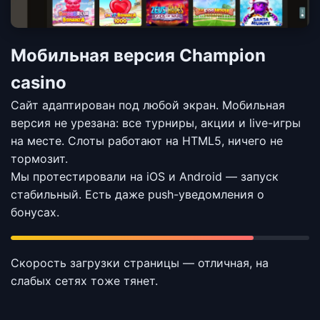
Мобильная версия Champion
casino
Сайт адаптирован под любой экран. Мобильная
версия не урезана: все турниры, акции и live-игры
на месте. Слоты работают на HTML5, ничего не
тормозит.
Мы протестировали на iOS и Android — запуск
стабильный. Есть даже push-уведомления о
бонусах.
Скорость загрузки страницы — отличная, на
слабых сетях тоже тянет.