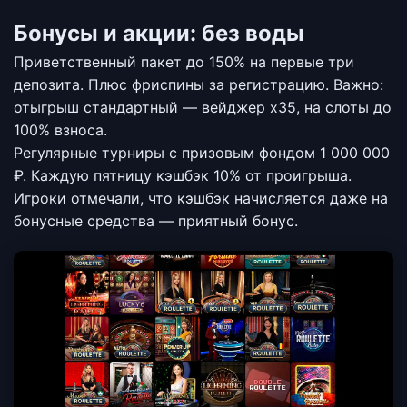
Бонусы и акции: без воды
Приветственный пакет до 150% на первые три
депозита. Плюс фриспины за регистрацию. Важно:
отыгрыш стандартный — вейджер x35, на слоты до
100% взноса.
Регулярные турниры с призовым фондом 1 000 000
₽. Каждую пятницу кэшбэк 10% от проигрыша.
Игроки отмечали, что кэшбэк начисляется даже на
бонусные средства — приятный бонус.