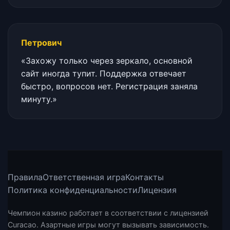
Петрович
«Захожу только через зеркало, основной
сайт иногда тупит. Поддержка отвечает
быстро, вопросов нет. Регистрация заняла
минуту.»
Правила
Ответственная игра
Контакты
Политика конфиденциальности
Лицензия
Чемпион казино работает в соответствии с лицензией
Curacao. Азартные игры могут вызывать зависимость.