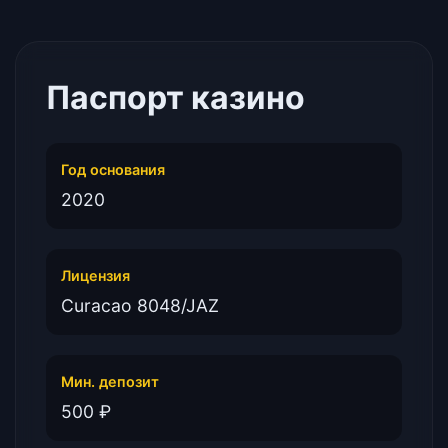
Паспорт казино
Год основания
2020
Лицензия
Curacao 8048/JAZ
Мин. депозит
500 ₽