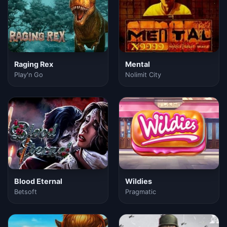
Raging Rex
Mental
Play'n Go
Nolimit City
Blood Eternal
Wildies
Betsoft
Pragmatic