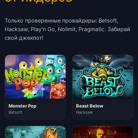
Только проверенные провайдеры: Betsoft,
Hacksaw, Play'n Go, Nolimit, Pragmatic. Забирай
свой джекпот!
Monster Pop
Beast Below
Betsoft
Hacksaw